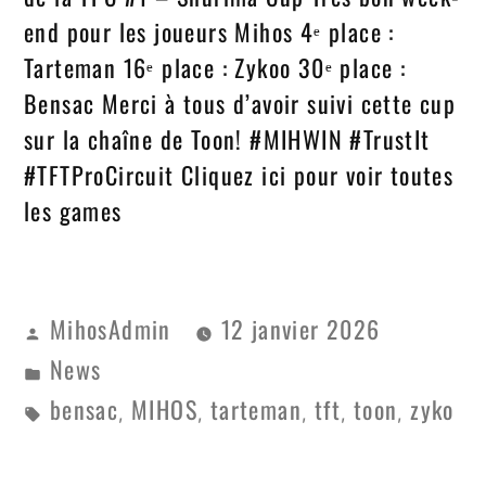
end pour les joueurs Mihos 4ᵉ place :
Tarteman 16ᵉ place : Zykoo 30ᵉ place :
Bensac Merci à tous d’avoir suivi cette cup
sur la chaîne de Toon! #MIHWIN #TrustIt
#TFTProCircuit Cliquez ici pour voir toutes
les games
MihosAdmin
12 janvier 2026
News
bensac
MIHOS
tarteman
tft
toon
zyko
,
,
,
,
,