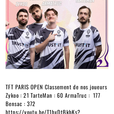
TFT PARIS OPEN Classement de nos joueurs
Zykoo : 21 TarteMan : 60 ArmaTruc : 177
Bensac : 372
https://youtu.be/T1bxDtBkhKs?