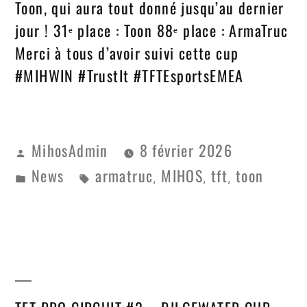
Toon, qui aura tout donné jusqu’au dernier
jour ! 31ᵉ place : Toon 88ᵉ place : ArmaTruc
Merci à tous d’avoir suivi cette cup
#MIHWIN #TrustIt #TFTEsportsEMEA
MihosAdmin
8 février 2026
News
armatruc
MIHOS
tft
toon
,
,
,