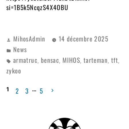
si=1B5k5NcqzS4X4OBU
MihosAdmin
14 décembre 2025
News
armatruc
bensac
MIHOS
tarteman
tft
,
,
,
,
,
zykoo
1
…
2
3
5