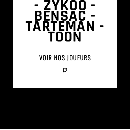
-
ZYKOO -
BENSAC -
TARTEMAN -
TOON
VOIR NOS JOUEURS