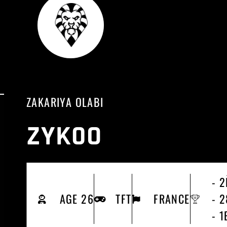
ZAKARIYA OLABI
ZYK0O
- 2
AGE 26
TFT
FRANCE
- 
- 