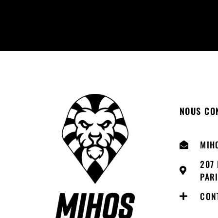
NOUS CO
MIH
207 
PAR
CON