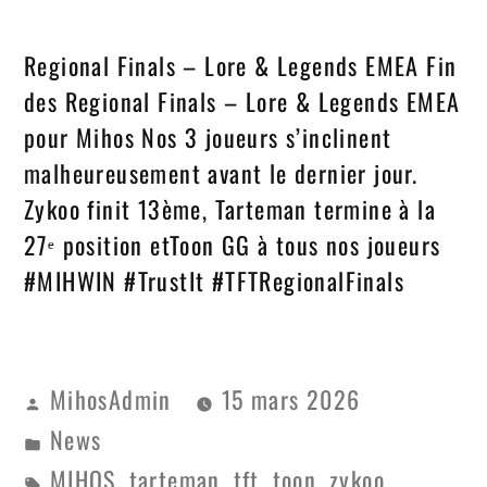
Regional Finals – Lore & Legends EMEA Fin
des Regional Finals – Lore & Legends EMEA
pour Mihos Nos 3 joueurs s’inclinent
malheureusement avant le dernier jour.
Zykoo finit 13ème, Tarteman termine à la
27ᵉ position etToon GG à tous nos joueurs
#MIHWIN #TrustIt #TFTRegionalFinals
MihosAdmin
15 mars 2026
News
MIHOS
tarteman
tft
toon
zykoo
,
,
,
,