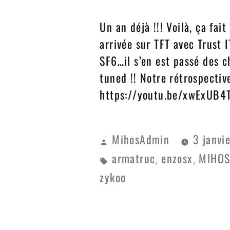
Un an déjà !!! Voilà, ça fa
arrivée sur TFT avec Trust I
SF6…il s’en est passé des ch
tuned !! Notre rétrospect
https://youtu.be/xwExUB4
MihosAdmin
3 janvi
armatruc
enzosx
MIHO
,
,
zykoo