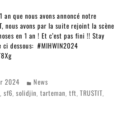
it 1 an que nous avons annoncé notre
T, nous avons par la suite rejoint la scène
oses en 1 an ! Et c’est pas fini !! Stay
ive ci dessous: #MIHWIN2024
T8Xg
er 2024
News
S
sf6
solidjin
tarteman
tft
TRUSTIT
,
,
,
,
,
,