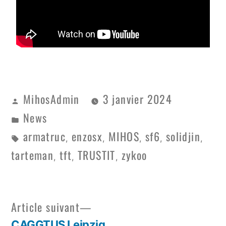
MihosAdmin
3 janvier 2024
News
armatruc
enzosx
MIHOS
sf6
solidjin
,
,
,
,
,
tarteman
tft
TRUSTIT
zykoo
,
,
,
Article suivant
CAGGTUS Leipzig