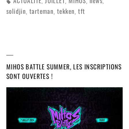
ACTUALITE
JUILLET
MIHOS
news
,
,
,
,
solidjin
tarteman
tekken
tft
,
,
,
MIHOS BATTLE SUMMER, LES INSCRIPTIONS
SONT OUVERTES !