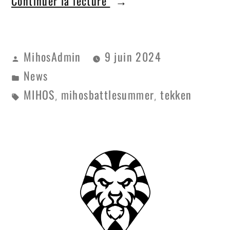
Continuer la lecture
MihosAdmin
9 juin 2024
News
MIHOS
mihosbattlesummer
tekken
,
,