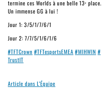
termine ces Worlds à une belle 13ᵉ place.
Un immense GG à lui !
Jour 1: 3/5/1/7/6/1
Jour 2: 7/7/5/1/6/1/6
#TFTCrown
#TFTesportsEMEA
#MIHWIN
#
TrustIT
Article dans
L
‘
É
quipe