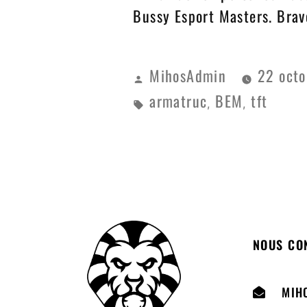
Bussy Esport Masters. Brav
MihosAdmin
22 oct
armatruc
BEM
tft
,
,
NOUS CO
MIH