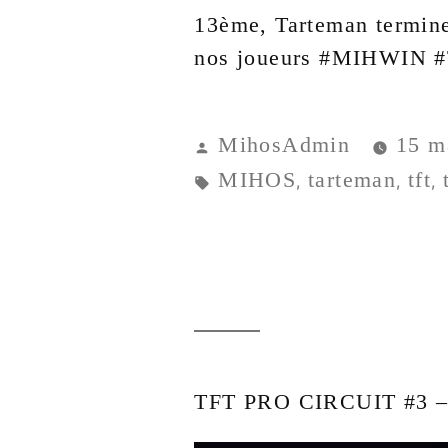
13ème, Tarteman termine
nos joueurs #MIHWIN #T
MihosAdmin
15 m
MIHOS
tarteman
tft
,
,
,
TFT PRO CIRCUIT #3