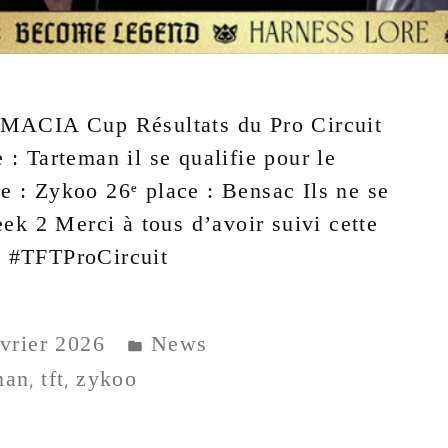
EMACIA Cup Résultats du Pro Circuit
: Tarteman il se qualifie pour le
 : Zykoo 26ᵉ place : Bensac Ils ne se
eek 2 Merci à tous d’avoir suivi cette
 #TFTProCircuit
évrier 2026
News
man
tft
zykoo
,
,