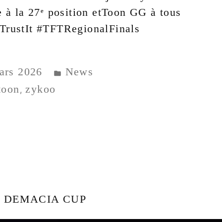
 à la 27ᵉ position etToon GG à tous
rustIt #TFTRegionalFinals
ars 2026
News
toon
zykoo
,
 – DEMACIA CUP