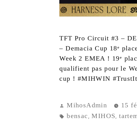
TFT Pro Circuit #3 – D
– Demacia Cup 18ᵉ place 
Week 2 EMEA ! 19ᵉ place
qualifient pas pour le W
cup ! #MIHWIN #TrustIt
MihosAdmin
15 f
bensac
MIHOS
tarte
,
,