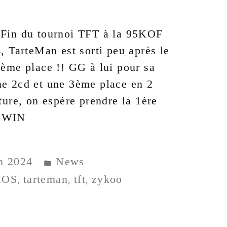
 Fin du tournoi TFT à la 95KOF
, TarteMan est sorti peu après le
3ème place !! GG à lui pour sa
ne 2cd et une 3ème place en 2
ture, on espère prendre la 1ère
IHWIN
in 2024
News
HOS
tarteman
tft
zykoo
,
,
,