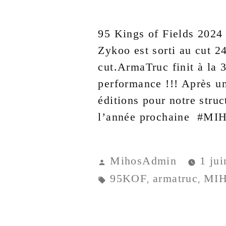
95 Kings of Fields 2024
Zykoo est sorti au cut 24
cut.ArmaTruc finit à la 
performance !!! Après u
éditions pour notre struc
l’année prochaine #M
MihosAdmin
1 ju
95KOF
armatruc
MI
,
,