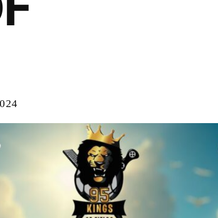
OF
024