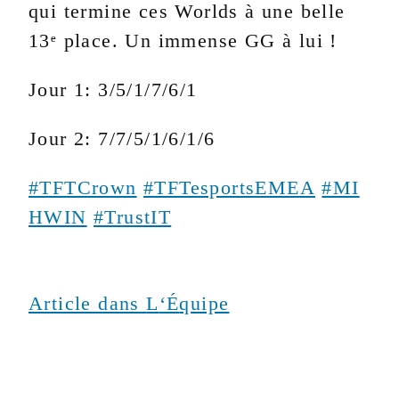
qui termine ces Worlds à une belle
13ᵉ place. Un immense GG à lui !
Jour 1: 3/5/1/7/6/1
Jour 2: 7/7/5/1/6/1/6
#TFTCrown
#TFTesportsEMEA
#MI
HWIN
#TrustIT
Article dans
L
‘
É
quipe